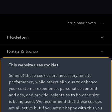
Terug naar boven
Modellen
Koop & lease
Alle Modellen
Audi SUV Modellen
This website uses cookies
Elektrisch
Audi Occasions
Audi exclusive
Some of these cookies are necessary for site
Nieuwe Audi direct leverbaar
Service & accessoires
performance, while others allow us to enhance
Elektrisch rijden
Verbruiksgegevens per model
Het Audi Selectie :plus keurmerk
your customer experience, personalise content
Elektrische modellen
Prijslijsten
Audi wereld
and ads, and provide insights as to how the site
Dealer zoeken
Audi Financial Services
is being used. We recommend that these cookies
Plug-in-hybride rijden
Audi Code
Onderhoud en reparatie
Particulieren
are all active but if you aren't happy with this you
Stories of Progress
Plug-in-hybride modellen