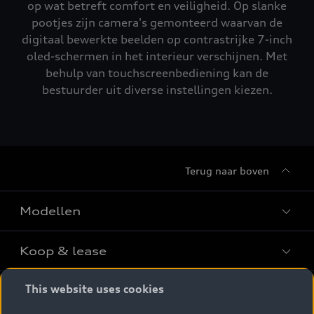
op wat betreft comfort en veiligheid. Op slanke
pootjes zijn camera's gemonteerd waarvan de
digitaal bewerkte beelden op contrastrijke 7-inch
oled-schermen in het interieur verschijnen. Met
behulp van touchscreenbediening kan de
bestuurder uit diverse instellingen kiezen.
Terug naar boven
Modellen
Koop & lease
Alle Modellen
Audi SUV Modellen
This website uses cookies
Elektrisch
Audi Occasions
Audi exclusive