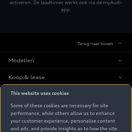
activeren. De laadtimer werkt ook via de myAudi-
app.
Terug naar boven
Modellen
Koop & lease
Alle Modellen
Audi SUV Modellen
This website uses cookies
Elektrisch
Audi Occasions
Audi exclusive
Some of these cookies are necessary for site
Nieuwe Audi direct leverbaar
Service & accessoires
performance, while others allow us to enhance
Elektrisch rijden
Verbruiksgegevens per model
Het Audi Selectie :plus keurmerk
your customer experience, personalise content
Elektrische modellen
Prijslijsten
Audi wereld
and ads, and provide insights as to how the site
Dealer zoeken
Audi Financial Services