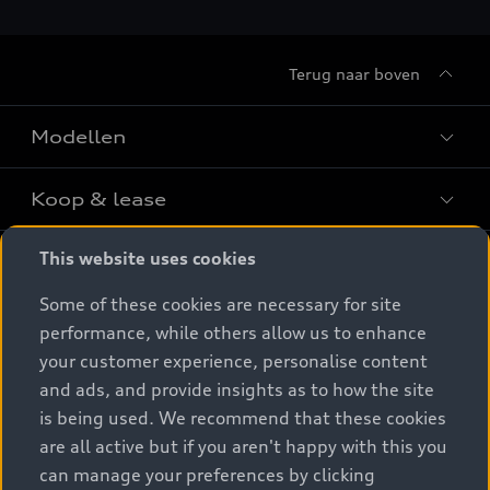
Terug naar boven
Modellen
Koop & lease
Alle Modellen
Audi SUV Modellen
This website uses cookies
Elektrisch
Audi Occasions
Audi exclusive
Some of these cookies are necessary for site
Nieuwe Audi direct leverbaar
Service & accessoires
performance, while others allow us to enhance
Elektrisch rijden
Verbruiksgegevens per model
Het Audi Selectie :plus keurmerk
your customer experience, personalise content
Elektrische modellen
Prijslijsten
Audi wereld
and ads, and provide insights as to how the site
Dealer zoeken
Audi Financial Services
is being used. We recommend that these cookies
Plug-in-hybride rijden
Audi Code
Onderhoud en reparatie
Particulieren
are all active but if you aren't happy with this you
Stories of Progress
Plug-in-hybride modellen
Audi instructieboekje
can manage your preferences by clicking
Schade en pech
Zakelijk