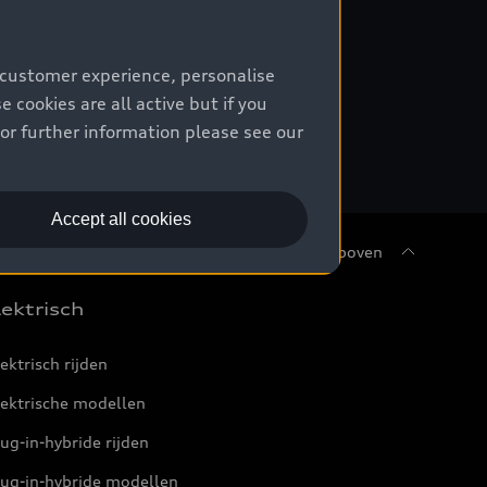
 customer experience, personalise
cookies are all active but if you
aat vanaf 70 km/h.
For further information please see our
Accept all cookies
Terug naar boven
lektrisch
ektrisch rijden
lektrische modellen
ug-in-hybride rijden
lug-in-hybride modellen