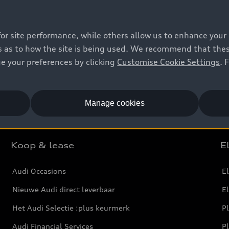
Audi laserlicht
for site performance, while others allow us to enhance your
 as to how the site is being used. We recommend that these 
ht is een ver schijnende lichtstraal die automatisch aan g
e your preferences by clicking
Customise Cookie Settings
. 
Manage cookies
Koop & lease
E
Audi Occasions
El
Nieuwe Audi direct leverbaar
E
Het Audi Selectie :plus keurmerk
Pl
Audi Financial Services
P