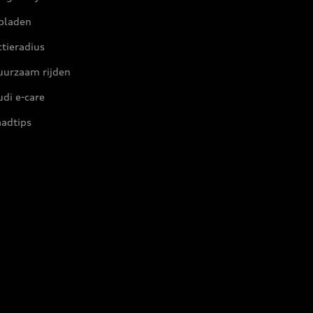
pladen
tieradius
uurzaam rijden
di e-care
aadtips